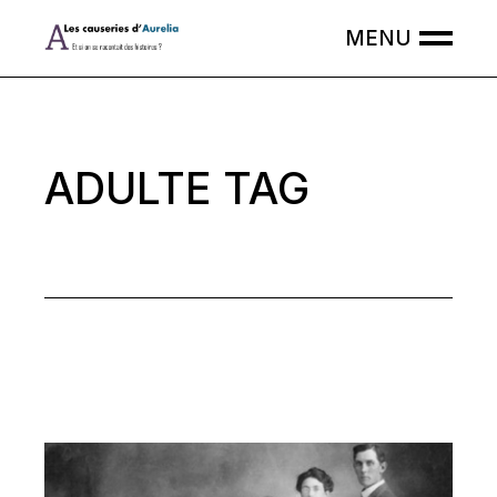
Skip
to
the
content
ADULTE TAG