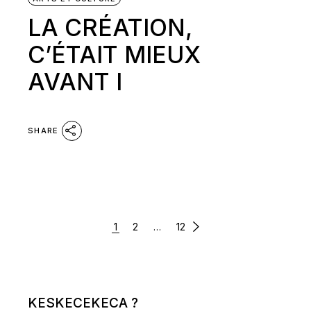
LA CRÉATION,
C’ÉTAIT MIEUX
AVANT I
SHARE
PAGINATION
1
2
…
12
DES
PUBLICATIONS
KESKECEKECA ?