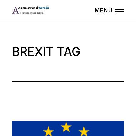
Skip
to
the
content
BREXIT TAG