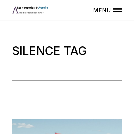
Skip
to
the
content
SILENCE TAG