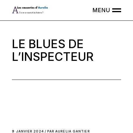
Skip
to
the
content
LE BLUES DE
L’INSPECTEUR
9 JANVIER 2024
PAR
AURELIA GANTIER