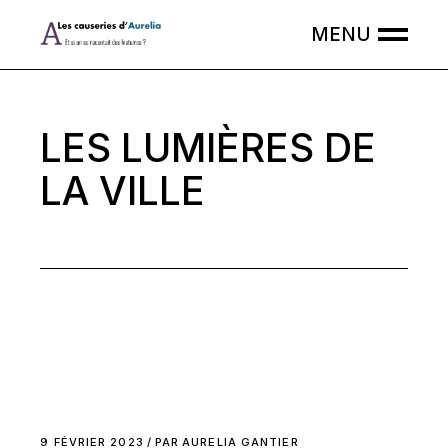
Skip
to
the
content
LES LUMIÈRES DE
LA VILLE
9 FÉVRIER 2023
PAR
AURELIA GANTIER