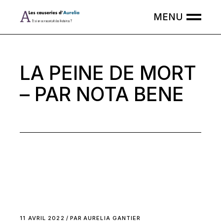
Skip
to
the
content
LA PEINE DE MORT
– PAR NOTA BENE
11 AVRIL 2022
PAR
AURELIA GANTIER