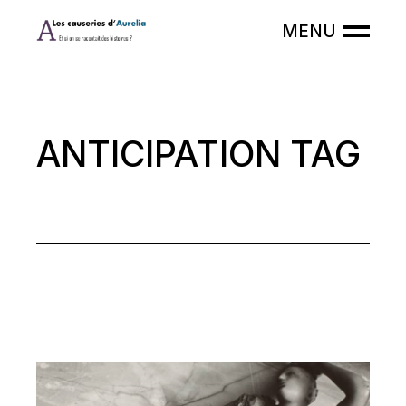
Skip
to
the
content
ANTICIPATION TAG