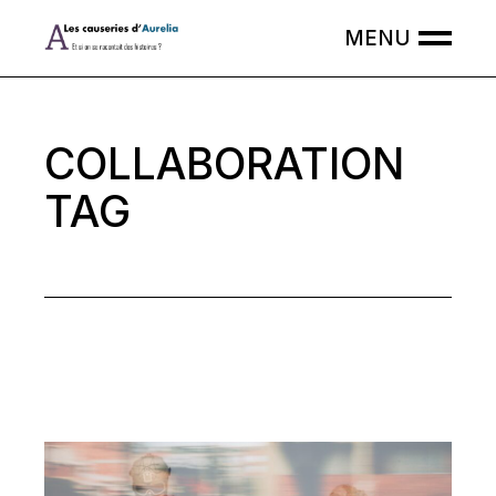
Skip
to
the
content
COLLABORATION
TAG