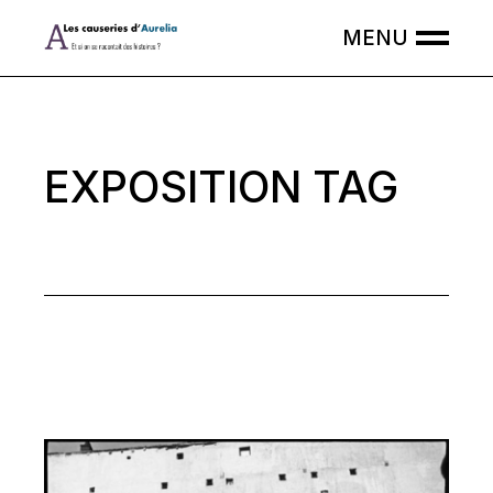
Skip
to
the
content
EXPOSITION TAG