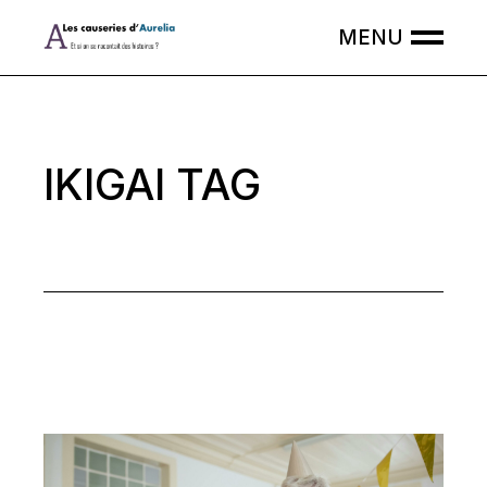
Skip
to
the
content
IKIGAI TAG