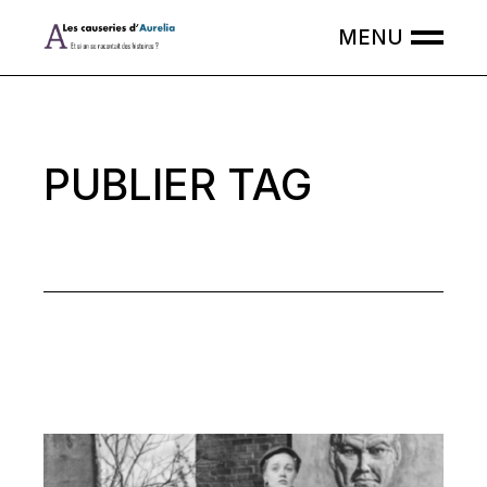
Skip
to
the
content
PUBLIER TAG