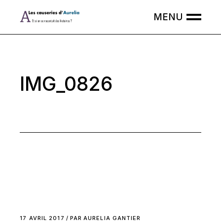
Skip
to
the
content
IMG_0826
17 AVRIL 2017
PAR
AURELIA GANTIER