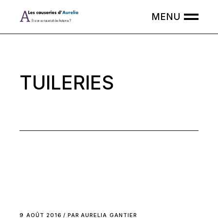
Skip
to
the
content
TUILERIES
9 AOÛT 2016
PAR
AURELIA GANTIER