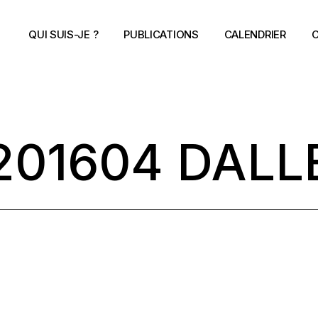
QUI SUIS-JE ?
PUBLICATIONS
CALENDRIER
C
201604 DALL