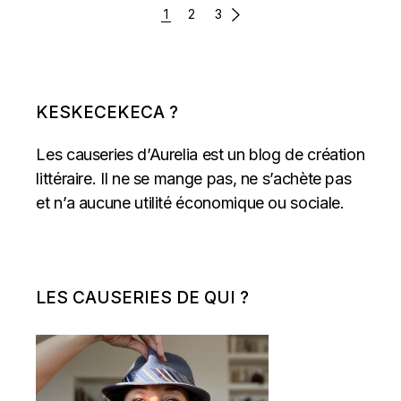
PAGINATION
1
2
3
DES
PUBLICATIONS
KESKECEKECA ?
Les causeries d’Aurelia est un blog de création
littéraire. Il ne se mange pas, ne s’achète pas
et n’a aucune utilité économique ou sociale.
LES CAUSERIES DE QUI ?