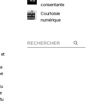
consentante
Courtoisie
numérique
 et
ra
ne
tu
e
 tu