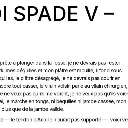
I SPADE V –
prête à plonger dans la fosse, je ne devrais pas rester
rdu mes béquilles et mon plâtre est mouillé, il fond sous
quilles, le plâtre désagrégé, je ne devrais pas courir en
re tout casser, le vilain voisin parle au vilain chirurgien, 
je ne veux pas qu’ils me voient, je ne veux pas qu’ils voie
ôtel, je marche en tongs, ni béquilles ni jambe cassée, mon
t plus que de la jambe valide.
ite — le tendon d’Achille n’aurait pas supporté —, voici v