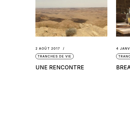
2 AOÛT 2017
4 JANV
TRANCHES DE VIE
TRANC
UNE RENCONTRE
BRE