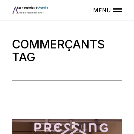
Skip
to
the
content
COMMERÇANTS
TAG