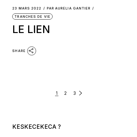
23 MARS 2022
PAR
AURELIA GANTIER
TRANCHES DE VIE
LE LIEN
SHARE
PAGINATION
1
2
3
DES
PUBLICATIONS
KESKECEKECA ?