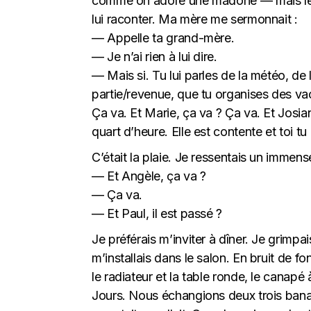
comme on adore une madone — mais le té
lui raconter. Ma mère me sermonnait :
— Appelle ta grand-mère.
— Je n’ai rien à lui dire.
— Mais si. Tu lui parles de la météo, de 
partie/revenue, que tu organises des va
Ça va. Et Marie, ça va ? Ça va. Et Josi
quart d’heure. Elle est contente et toi tu 
C’était la plaie. Je ressentais un imme
— Et Angèle, ça va ?
— Ça va.
— Et Paul, il est passé ?
Je préférais m’inviter à dîner. Je grimpai
m’installais dans le salon. En bruit de fo
le radiateur et la table ronde, le canapé 
Jours. Nous échangions deux trois banal