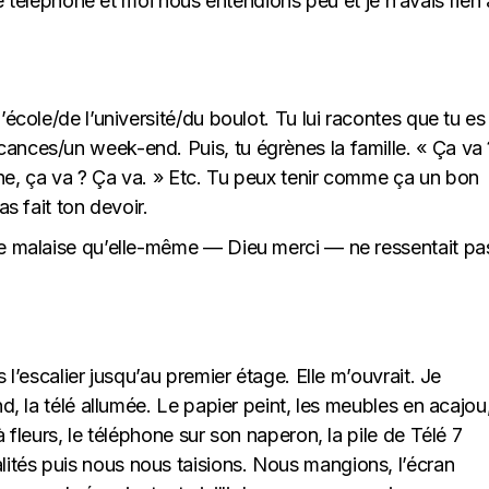
léphone et moi nous entendions peu et je n’avais rien 
l’école/de l’université/du boulot. Tu lui racontes que tu es
cances/un week-end. Puis, tu égrènes la famille. « Ça va 
ane, ça va ? Ça va. » Etc. Tu peux tenir comme ça un bon
as fait ton devoir.
nse malaise qu’elle-même — Dieu merci — ne ressentait pa
s l’escalier jusqu’au premier étage. Elle m’ouvrait. Je
nd, la télé allumée. Le papier peint, les meubles en acajou
à fleurs, le téléphone sur son naperon, la pile de Télé 7
ités puis nous nous taisions. Nous mangions, l’écran