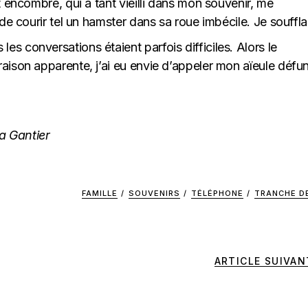
t encombré, qui a tant vieilli dans mon souvenir, me
 de courir tel un hamster dans sa roue imbécile. Je souffla
s conversations étaient parfois difficiles. Alors le
aison apparente, j’ai eu envie d’appeler mon aïeule défu
a Gantier
FAMILLE
/
SOUVENIRS
/
TÉLÉPHONE
/
TRANCHE DE
ARTICLE SUIVAN