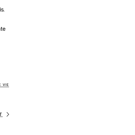
is.
nte
 VIE
T