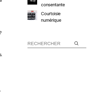
à
consentante
Courtoisie
numérique
?
s.
,