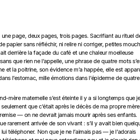
, une page, deux pages, trois pages. Sacrifiant au rituel d
de papier sans réfléchir, ni relire ni corriger, petites mouc
nait derrière la façade du café et une chaleur moelleuse
ans que rien ne l’appelle, une phrase de quatre mots s’e
me et la poitrine, son évidence m’a happée, elle est appar
dans l’estomac, mille émotions dans l’épiderme de quatre
d-mère maternelle s’est éteinte il y a si longtemps que j
, seulement que c’était après le décès de ma propre mère
s remise — on ne devrait jamais mourir après ses enfants.
que rarement arrivée de son vivant : s’il y avait bien quelq
 lui téléphoner. Non que je ne l’aimais pas — je l’adorais