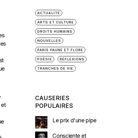
ACTUALITÉ
ARTS ET CULTURE
DROITS HUMAINS
es
NOUVELLES
hes
PARIS FAUNE ET FLORE
POÉSIE
RÉFLEXIONS
st
ue
TRANCHES DE VIE
e
CAUSERIES
 et
POPULAIRES
Le prix d'une pipe
ue
Consciente et