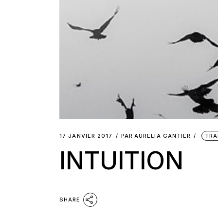
17 JANVIER 2017
PAR
AURELIA GANTIER
TRA
INTUITION
SHARE