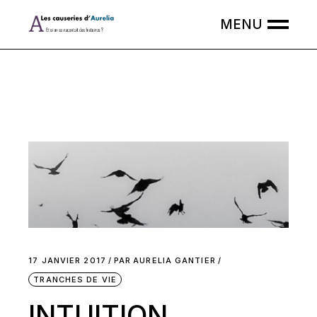
Skip
to
the
content
17 JANVIER 2017
PAR
AURELIA GANTIER
TRANCHES DE VIE
INTUITION