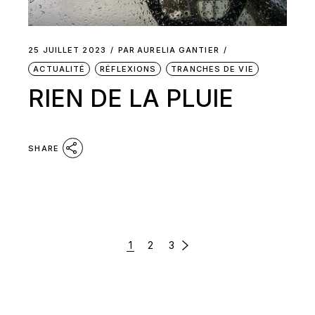
25 JUILLET 2023
PAR
AURELIA GANTIER
ACTUALITÉ
RÉFLEXIONS
TRANCHES DE VIE
RIEN DE LA PLUIE
SHARE
PAGINATION
1
2
3
DES
PUBLICATIONS