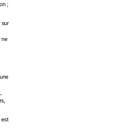
on ;
 sur
i ne
’une
,
rs,
 est
,