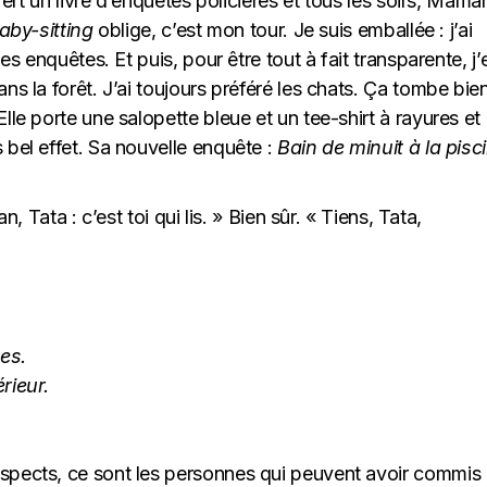
ffert un livre d’enquêtes policières et tous les soirs, Mama
aby-sitting
oblige, c’est mon tour. Je suis emballée : j’ai
les enquêtes. Et puis, pour être tout à fait transparente, j’
ns la forêt. J’ai toujours préféré les chats. Ça tombe bien 
lle porte une salopette bleue et un tee-shirt à rayures et
 bel effet. Sa nouvelle enquête :
Bain de minuit à la pisc
n, Tata : c’est toi qui lis. » Bien sûr. « Tiens, Tata,
es.
rieur.
pects, ce sont les personnes qui peuvent avoir commis 