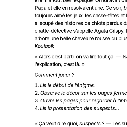
elle m’a tout bien expliqué. On lui avait o
Papa et elle en résolvaient une. Ce soir,
b
toujours aimé les jeux, les casse-têtes et 
ai soupé des histoires de chiots perdus da
chatte-détective s’appelle Agata Crispy. E
arbore une belle chevelure rousse du plus
Koulapik
.
« Alors c’est parti, on va lire tout ça. — Na
l’explication, c’est là. »
Comment jouer ?
Lis le début de l’énigme.
Observe le décor sur les pages fermé
Ouvre les pages pour regarder à l’inté
Lis la présentation des suspects…
« Ça veut dire quoi,
suspects
? — Les sus