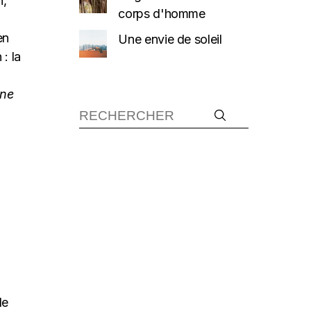
n,
corps d'homme
en
Une envie de soleil
: la
ine
Recherche :
le