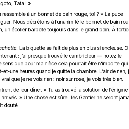
igoto, Tata ! »
 ça ressemble à un bonnet de bain rouge, toi ? » La puce
iguer. Nous décrétons à l’unanimité le bonnet de bain ro
, un écolier barbote toujours dans le grand bain. À fortior
achette.
La biquette se fait de plus en plus silencieuse. 
nant : j’ai presque trouvé le cambrioleur — notez le
 sens que pour ma nièce cela pourrait être n’importe qui 
-et-une heures quand je quitte la chambre. L’air de rien, j
 vrai que je ne vois rien : noir sur rose, je vois très bien.
trent de leur dîner. « Tu as trouvé la solution de l’énigme
rrivés. » Une chose est sûre : les Gantier ne seront jama
it douté.