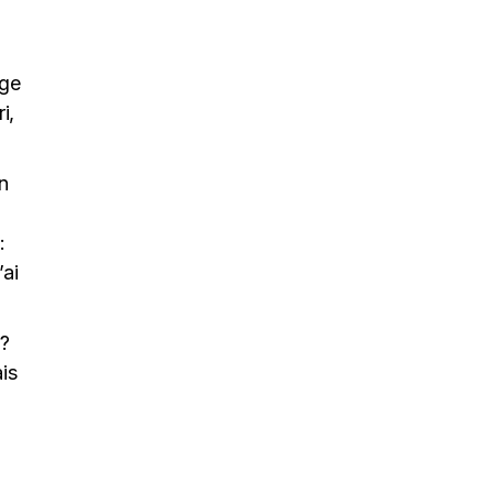
uge
i,
On
:
’ai
 ?
is