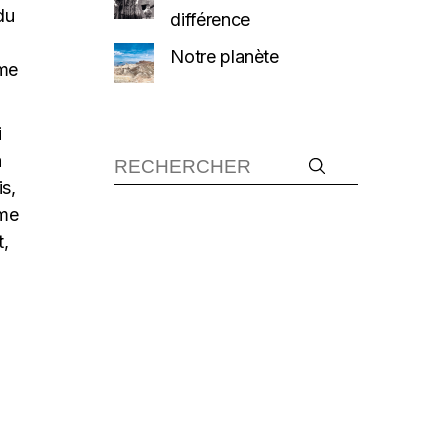
du
différence
Notre planète
 me
i
a
is,
 me
t,
N