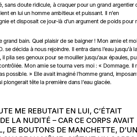
, sans doute ridicule, à craquer pour un grand argentier 
ient en lui un homme ambitieux et puissant. Il n’en
ie et disposait ce jour-là d’un argument de poids pour
e grand bain. Quel plaisir de se baigner ! Mon amie et mo
. se décida à nous rejoindre. Il entra dans l’eau jusqu’à l
, il plia ses genoux pour se mouiller jusqu’aux épaules, pu
e contrôlée. Mon amie se tourna vers moi : « Dommage. Il
t pas possible. » Elle avait imaginé l’homme grand, imposan
ui plongerait tête la première dans l’eau glacée.
TE ME REBUTAIT EN LUI, C’ÉTAIT
 DE LA NUDITÉ – CAR CE CORPS AVAIT
L, DE BOUTONS DE MANCHETTE, D’U