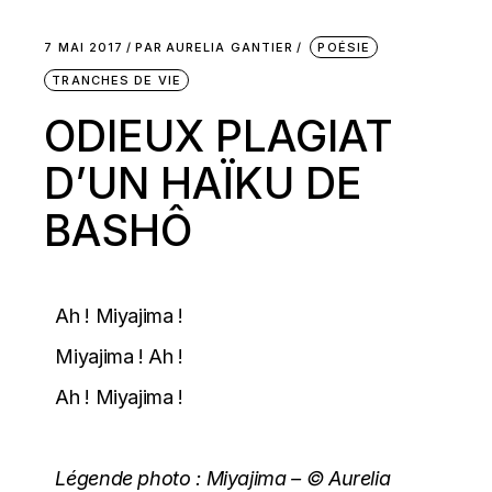
7 MAI 2017
PAR
AURELIA GANTIER
POÉSIE
TRANCHES DE VIE
‪ODIEUX PLAGIAT
D’UN HAÏKU DE
BASHÔ
Ah ! Miyajima !‬
‪Miyajima ! Ah !
‪Ah ! Miyajima !‬
Légende photo :
Miyajima – © Aurelia