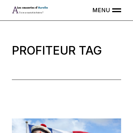
Skip
to
the
content
PROFITEUR TAG