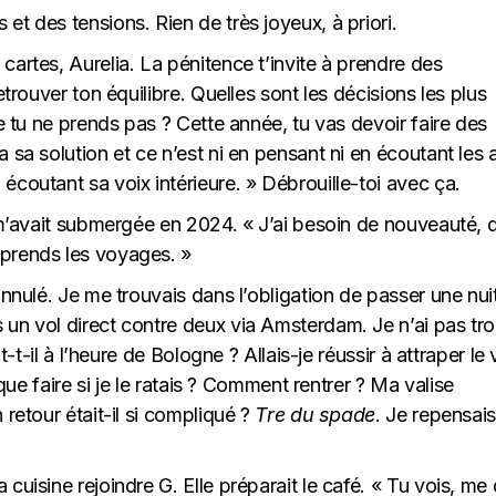
et des tensions. Rien de très joyeux, à priori.
cartes, Aurelia. La pénitence t’invite à prendre des
etrouver ton équilibre. Quelles sont les décisions les plus
ue tu ne prends pas ? Cette année, tu vas devoir faire des
 sa solution et ce n’est ni en pensant ni en écoutant les 
écoutant sa voix intérieure. » Débrouille-toi avec ça.
i m’avait submergée en 2024. « J’ai besoin de nouveauté, 
eprends les voyages. »
annulé. Je me trouvais dans l’obligation de passer une nui
 un vol direct contre deux via Amsterdam. Je n’ai pas tr
t-t-il à l’heure de Bologne ? Allais-je réussir à attraper le 
 que faire si je le ratais ? Comment rentrer ? Ma valise
 retour était-il si compliqué ?
Tre du spade
. Je repensais
cuisine rejoindre G. Elle préparait le café. « Tu vois, me 