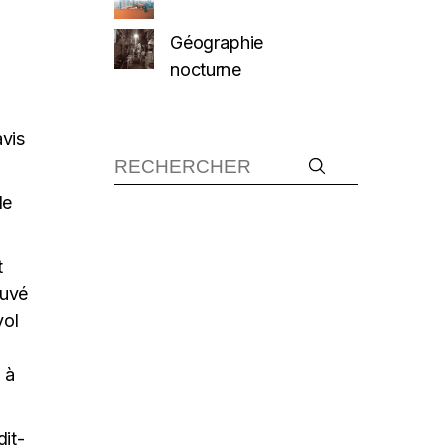
Géographie
nocturne
avis
de
t
ouvé
vol
 à
dit-