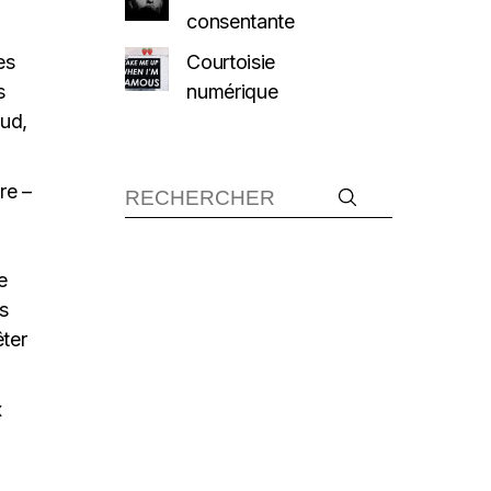
consentante
Courtoisie
es
numérique
s
aud,
Recherche :
re –
e
is
êter
x