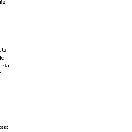
mie
 tu
le
e la
n
LESSE