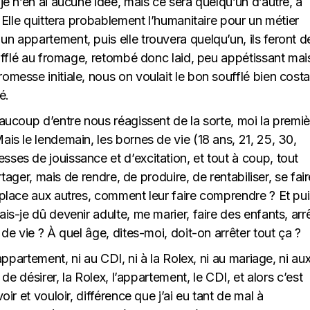
 je n’en ai aucune idée, mais ce sera quelqu’un d’autre, à
. Elle quittera probablement l’humanitaire pour un métier
un appartement, puis elle trouvera quelqu’un, ils feront d
soufflé au fromage, retombé donc laid, peu appétissant mai
omesse initiale, nous on voulait le bon soufflé bien cost
é.
eaucoup d’entre nous réagissent de la sorte, moi la premiè
ais le lendemain, les bornes de vie (18 ans, 21, 25, 30,
sses de jouissance et d’excitation, et tout à coup, tout
artager, mais de rendre, de produire, de rentabiliser, se fair
a place aux autres, comment leur faire comprendre ? Et pu
ais-je dû devenir adulte, me marier, faire des enfants, arr
 de vie ? À quel âge, dites-moi, doit-on arrêter tout ça ?
’appartement, ni au CDI, ni à la Rolex, ni au mariage, ni au
, de désirer, la Rolex, l’appartement, le CDI, et alors c’est
oir et vouloir, différence que j’ai eu tant de mal à