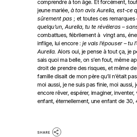
comprendre à ton âge. Et forcément, to
jeune mariée,
à ton avis Aurelia, est-ce
sûrement pas
; et toutes ces remarques q
quelqu’un, Aurelia, tu te révéleras – san
combattues, fébrilement à vingt ans, én
inflige, lui encore :
je vais l’épouser – tu 
Aurelia.
Alors oui, je pense à tout ça, je p
sais quoi ma belle, on s’en fout, même apr
droit de prendre des risques, et même de
famille disait de mon père qu’il n’était pa
moi aussi, je ne suis pas finie, moi aussi, 
encore rêver, espérer, imaginer, inventer, 
enfant, éternellement, une enfant de 30,
SHARE