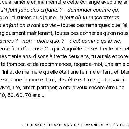
ut cela ramène en ma mémoire cette échange avec une a
 qu’il faut faire des enfants ? – demander comme ça,
ue j’ai subies plus jeune :
le jour où tu rencontreras
s enfant on a raté sa vie
– toutes ces remarques que j’ai
ergiquement maintenant, toutes ces conneries qu’on nous
l’aimes ? – non – alors quoi ? – c’est comme ça la vie,
ense à la délicieuse C., qui s’inquiète de ses trente ans, et
ès trente ans, disons à trente deux ans, tu aurais encore 
 te tromper, et de recommencer, regarde-moi, une amie d
s fini et de ma mère qu’elle était une femme enfant, eh bie
je suis une femme enfant, et si être enfant signifie savoir
vivre, rire, aimer, partager, alors je veux encore être une
 40, 50, 60, 70 ans…
JEUNESSE
/
RÉUSSIR SA VIE
/
TRANCHE DE VIE
/
VIEIL