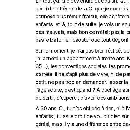
En tout ça, elle deviendra quelqu’un. Qui,
priori de différent de la C. que je connais
connexe plus rémunérateur, elle achètera 
enfants, et là, tout de suite, je vois un 
pas mauvais, mais bon ce n’était pas la pr
pas le ballon en caoutchouc tout dégonfl
Sur le moment, je n’ai pas bien réalisé, b
j’ai acheté un appartement à trente ans. M
35…), les conventions sociales, les prome
s’arrête, il ne s’agit plus de vivre, ni de p
petit, ne pas trop en demander, laisser l
l’âge adulte, c’est quand ? À quel âge aur
de sortir, d’espérer, d’avoir des ambitions
À 30 ans, C., tu n’es obligée à rien, ni à l
enfants ; tu as le droit de vouloir bien sûr
génial, mais il y a une différence entre dev