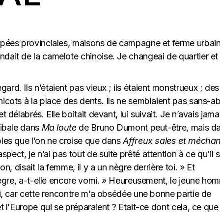
appées provinciales, maisons de campagne et ferme urbain
dait de la camelote chinoise. Je changeai de quartier et
rd. Ils n’étaient pas vieux ; ils étaient monstrueux ; des
icots à la place des dents. Ils ne semblaient pas sans-abr
 délabrés. Elle boitait devant, lui suivait. Je n’avais jama
nibale dans
Ma loute
de Bruno Dumont peut-être, mais d
bles que l’on ne croise que dans
Affreux sales et mécha
ect, je n’ai pas tout de suite prêté attention à ce qu’il 
on, disait la femme, il y a un nègre derrière toi. » Et
e nègre, a-t-elle encore vomi. » Heureusement, le jeune ho
lui, car cette rencontre m’a obsédée une bonne partie de
t l’Europe qui se préparaient ? Etait-ce dont cela, ce que 