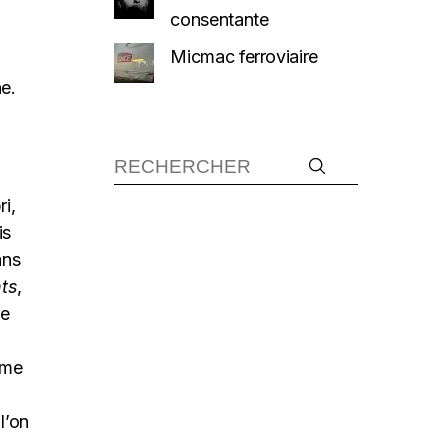
consentante
Micmac ferroviaire
e.
Recherche :
i,
is
ans
nts
,
se
mme
l’on