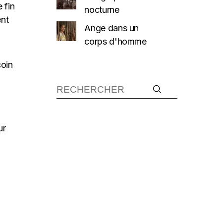
 fin
nocturne
ent
Ange dans un
corps d'homme
coin
ur