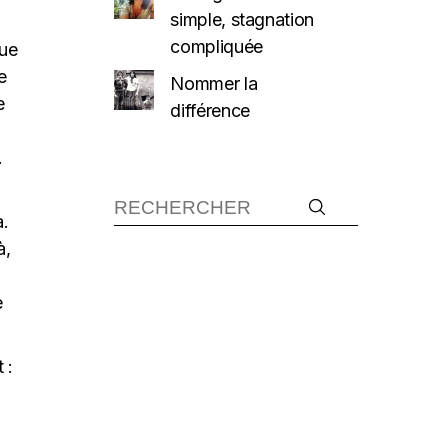
simple, stagnation
compliquée
que
e
Nommer la
e
différence
…
à.
à,
e
 :