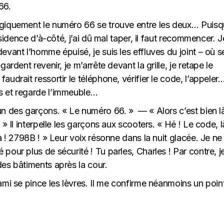
66.
ogiquement le numéro 66 se trouve entre les deux… Puis
ésidence d’à-côté, j’ai dû mal taper, il faut recommencer. J
evant l’homme épuisé, je suis les effluves du joint – où s
ardent revenir, je m’arrête devant la grille, je retape le
udrait ressortir le téléphone, vérifier le code, l’appeler
s et regarde l’immeuble…
un des garçons. « Le numéro 66. » — « Alors c’est bien l
» Il interpelle les garçons aux scooters. « Hé ! Le code, l
a ! 2798B ! » Leur voix résonne dans la nuit glacée. Je ne
pour plus de sécurité ! Tu parles, Charles ! Par contre, j
es bâtiments après la cour.
ami se pince les lèvres. Il me confirme néanmoins un point