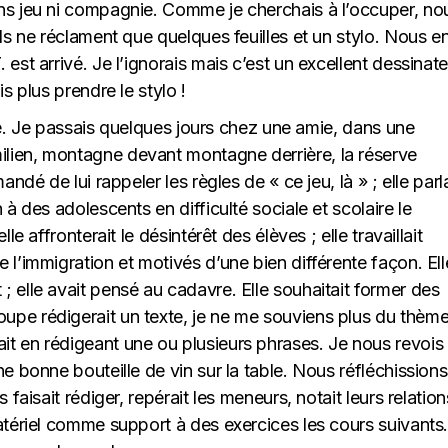
ns jeu ni compagnie. Comme je cherchais à l’occuper, no
ils ne réclament que quelques feuilles et un stylo. Nous e
est arrivé. Je l’ignorais mais c’est un excellent dessinate
s plus prendre le stylo !
alie. Je passais quelques jours chez une amie, dans une
lien, montagne devant montagne derrière, la réserve
ndé de lui rappeler les règles de « ce jeu, là » ; elle parla
 à des adolescents en difficulté sociale et scolaire le
le affronterait le désintérêt des élèves ; elle travaillait
 l’immigration et motivés d’une bien différente façon. Ell
 elle avait pensé au cadavre. Elle souhaitait former des
upe rédigerait un texte, je ne me souviens plus du thème
t en rédigeant une ou plusieurs phrases. Je nous revois
ne bonne bouteille de vin sur la table. Nous réfléchissions
 faisait rédiger, repérait les meneurs, notait leurs relation
atériel comme support à des exercices les cours suivants