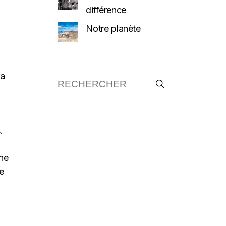
différence
Notre planète
Ma
.
une
e