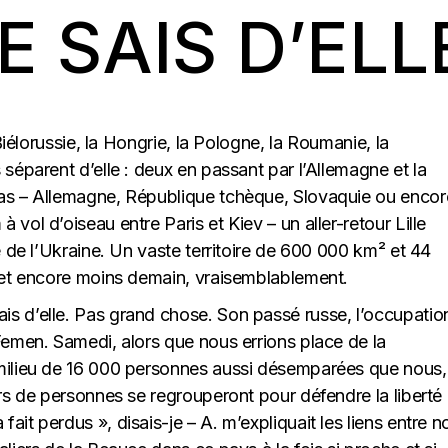
E SAIS D’ELL
 Biélorussie, la Hongrie, la Pologne, la Roumanie, la
 séparent d’elle : deux en passant par l’Allemagne et la
bas – Allemagne, République tchèque, Slovaquie ou encor
vol d’oiseau entre Paris et Kiev – un aller-retour Lille
e de l’Ukraine. Un vaste territoire de 600 000 km² et 44
i et encore moins demain, vraisemblablement.
s d’elle. Pas grand chose. Son passé russe, l’occupatio
Femen. Samedi, alors que nous errions place de la
 milieu de 16 000 personnes aussi désemparées que nous,
ers de personnes se regrouperont pour défendre la liberté
it perdus », disais-je – A. m’expliquait les liens entre n