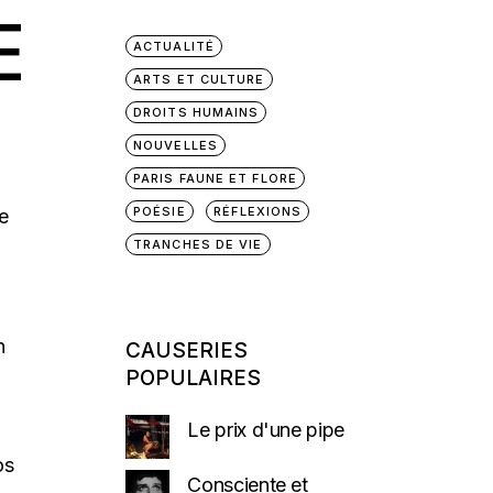
E
ACTUALITÉ
ARTS ET CULTURE
DROITS HUMAINS
NOUVELLES
PARIS FAUNE ET FLORE
POÉSIE
RÉFLEXIONS
e
TRANCHES DE VIE
n
CAUSERIES
POPULAIRES
Le prix d'une pipe
os
Consciente et