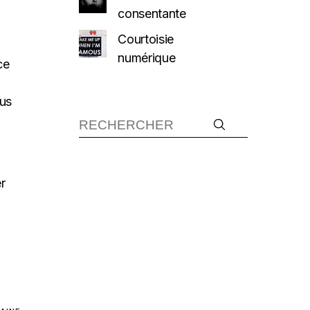
consentante
Courtoisie
numérique
ce
ous
er