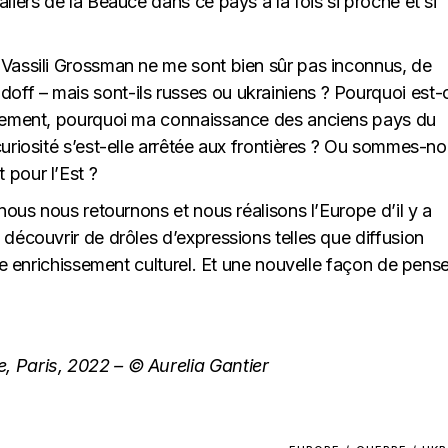
liers de la Beauce dans ce pays à la fois si proche et si
 Vassili Grossman ne me sont bien sûr pas inconnus, de
ff – mais sont-ils russes ou ukrainiens ? Pourquoi est-
ralement, pourquoi ma connaissance des anciens pays du
curiosité s’est-elle arrêtée aux frontières ? Ou sommes-n
 pour l’Est ?
 nous nous retournons et nous réalisons l’Europe d’il y a
 découvrir de drôles d’expressions telles que diffusion
ême enrichissement culturel. Et une nouvelle façon de pens
, Paris, 2022 – © Aurelia Gantier