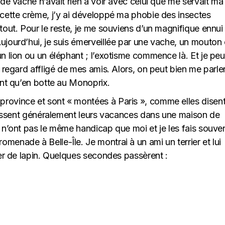
 de vache n’avait rien à voir avec celui que me servait ma
e cette crème, j’y ai développé ma phobie des insectes
 tout. Pour le reste, je me souviens d’un magnifique ennui
Aujourd’hui, je suis émerveillée par une vache, un mouton
un lion ou un éléphant ; l’exotisme commence là. Et je pe
e regard affligé de mes amis. Alors, on peut bien me parle
ment qu’en botte au Monoprix.
province et sont « montées à Paris », comme elles disent
s passent généralement leurs vacances dans une maison de
s n’ont pas le même handicap que moi et je les fais souve
menade à Belle-Île. Je montrai à un ami un terrier et lui
rier de lapin. Quelques secondes passèrent :