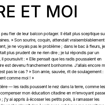
RE ET MOI
 peu fier de leur balcon potager. Il était plus sceptique su
graines. » Son sourire, coquin, attendait vraisemblablement
, je ne voyais pas le problème ; dans le bac à fleurs, j
ait plus prudent de ne rien dire ; je lui répondis par un
il poursuivit : « Elle pensait que les radis poussaient en
ire est devenu franchement bonhomme. J’allais encore 
e n’est pas le cas ? » Son amie, sauvée, rit de soulagement :
ment comme moi ! »
ière — les radis poussent le nez dans la terre, comme le
de compenser mon éducation citadine en m’envoyant pass
j’y ai appris à écosser les petits pois, à ramasser les