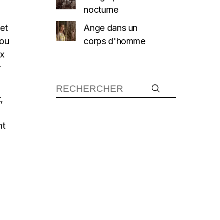
nocturne
Ange dans un
 et
corps d'homme
 ou
ux
r
,
nt