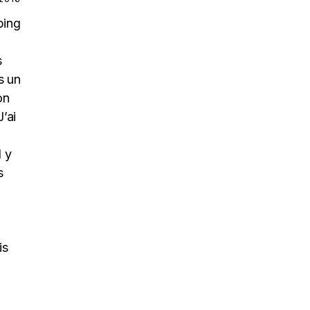
ping
s
s un
on
J’ai
l y
s
is