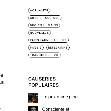
ACTUALITÉ
ARTS ET CULTURE
DROITS HUMAINS
NOUVELLES
PARIS FAUNE ET FLORE
POÉSIE
RÉFLEXIONS
TRANCHES DE VIE
il
CAUSERIES
us
POPULAIRES
Le prix d'une pipe
r
Consciente et