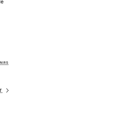
le
NIRS
T