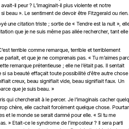
avait-il peur ? L’imaginait-il plus violente et notre
it si beau ». Le sentiment de devoir être Fitzgerald ou rien.
é une citation triste ; sortie de « Tendre est la nuit », ell
citation que je ne suis même pas allée rechercher, tant elle
’est terrible comme remarque, terrible et terriblement
me parlait, et que je ne comprenais pas. « Tu m’aimes par
tte remarque prétentieuse ; elle ne l’était pas. Il sentait
si sa beauté effaçait toute possibilité d’être autre chose 
iait creux, beau signifiait vide, beau signifiait faux. Un
arce que je suis beau. »
aris qui chercherait à le percer. Je l’imaginais cacher quel
 trop chère, elle cachait forcément quelque chose. Pourtan
ortes et le monde se serait damné pour elle. « Si tu me
s. » Etait-ce le syndrome de l’imposteur ? Il sera parti