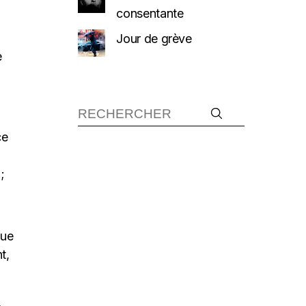
consentante
Jour de grève
e
ce
;
que
t,